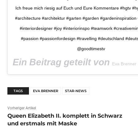
Ich freue mich riesig auf Euch und Eure Kommentare #hgtv #h
#architecture #architektur #garten #garden #gardeninspiration 
#interiordesigner #joy #interiorinspo #teamwork #creativemi
#passion #passionfordesign #travelling #deutschland #deut
@goodtimestv
Ein Beitrag geteilt von
(@
Eva Brenner
TAGS
EVA BRENNER
STAR-NEWS
Vorheriger Artikel
Queen Elizabeth II. komplett in Schwarz
und erstmals mit Maske