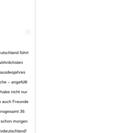
tschland führt
öhnlichsten
hausdesjahres
he – angefüllt
 habe nicht nur
rn auch Freunde
 insgesamt 36
e schon morgen
tvdeutschland!