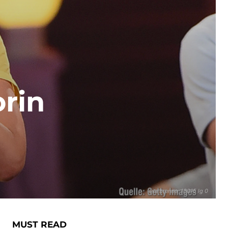
rin
eva brenner 13015 lg 0
MUST READ