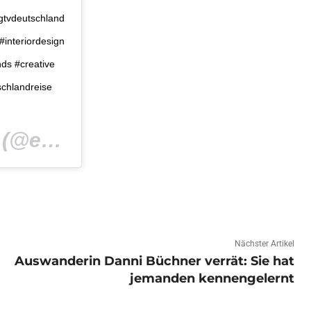
gtvdeutschland
#interiordesign
nds #creative
schlandreise
eva_brenner_official) am
Okt 5,
Nächster Artikel
Auswanderin Danni Büchner verrät: Sie hat
jemanden kennengelernt