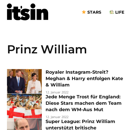
STARS
LIFE
Prinz William
Royaler Instagram-Streit?
Meghan & Harry entfolgen Kate
& William
12. Januar 2022
Jede Menge Trost für England:
Diese Stars machen dem Team
nach dem WM-Aus Mut
12. Januar 2022
Super League: Prinz William
unterstützt britische