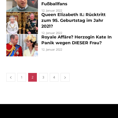
Fußballfans
12. Januar 2022
Queen Elizabeth II.: Rücktritt
zum 95. Geburtstag im Jahr
2021?
12. Januar 2022
Royale Affäre? Herzogin Kate In
Panik wegen DIESER Frau?
12. Januar 2022
1
2
3
4