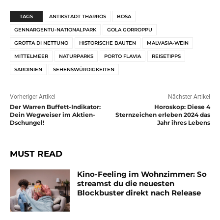
TAGS
ANTIKSTADT THARROS
BOSA
GENNARGENTU-NATIONALPARK
GOLA GORROPPU
GROTTA DI NETTUNO
HISTORISCHE BAUTEN
MALVASIA-WEIN
MITTELMEER
NATURPARKS
PORTO FLAVIA
REISETIPPS
SARDINIEN
SEHENSWÜRDIGKEITEN
Vorheriger Artikel
Nächster Artikel
Der Warren Buffett-Indikator:
Horoskop: Diese 4
Dein Wegweiser im Aktien-
Sternzeichen erleben 2024 das
Dschungel!
Jahr ihres Lebens
MUST READ
Kino-Feeling im Wohnzimmer: So
streamst du die neuesten
Blockbuster direkt nach Release