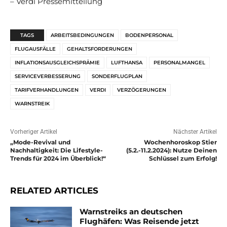
– Verdi Pressemitteilung
TAGS
ARBEITSBEDINGUNGEN
BODENPERSONAL
FLUGAUSFÄLLE
GEHALTSFORDERUNGEN
INFLATIONSAUSGLEICHSPRÄMIE
LUFTHANSA
PERSONALMANGEL
SERVICEVERBESSERUNG
SONDERFLUGPLAN
TARIFVERHANDLUNGEN
VERDI
VERZÖGERUNGEN
WARNSTREIK
Vorheriger Artikel
Nächster Artikel
„Mode-Revival und
Wochenhoroskop Stier
Nachhaltigkeit: Die Lifestyle-
(5.2.-11.2.2024): Nutze Deinen
Trends für 2024 im Überblick!“
Schlüssel zum Erfolg!
RELATED ARTICLES
Warnstreiks an deutschen
Flughäfen: Was Reisende jetzt