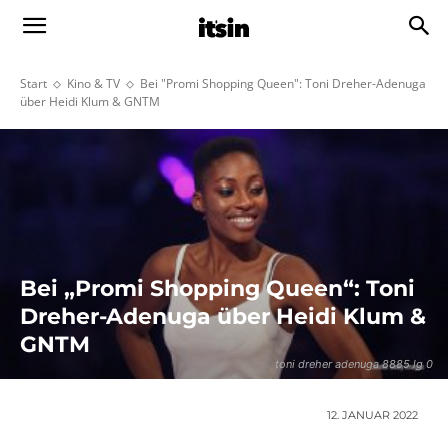
Start
Kino & TV
Bei "Promi Shopping Queen": Toni Dreher-Adenuga
über Heidi Klum & GNTM
Bei „Promi Shopping Queen“: Toni
Dreher-Adenuga über Heidi Klum &
GNTM
toni dreher adenuga 8885 lg 0
12. JANUAR 2022