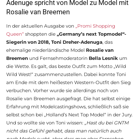
Adenuge spricht von Model zu Model mit
Rosalie van Breemen
In der aktuellen Ausgabe von
„Promi Shopping
Queen“
shoppten die
„Germany’s next Topmodel“-
Siegerin von 2018, Toni Dreher-Adenuga
, das
ehemalige niederländische Model
Rosalie van
Breemen
und Fernsehmoderatorin
Bella Lesnik
um
die Wette. Es galt, das beste Outfit zum Motto „Wild
Wild West!“ zusammenzustellen. Dabei konnte Toni
am Ende mit dem heißesten Western-Outfit den Sieg
verbuchen. Vorher wurde sie allerdings noch von
Rosalie van Breemen ausgefragt. Die hat selbst einige
Erfahrung mit Modelcastingshows, schließlich saß sie
selbst schon bei „Holland’s Next Top Model“ in der Jury.
Und so wollte sie von Toni wissen:
„Hast du bei GNTM
nicht das Gefühl gehabt, dass man natürlich auch
nach Models sucht, aber dass man eher Fernsehen