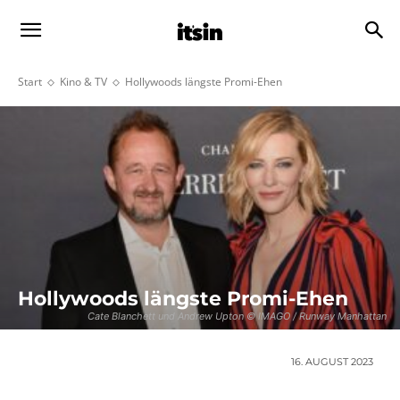
Start
Kino & TV
Hollywoods längste Promi-Ehen
Hollywoods längste Promi-Ehen
Cate Blanchett und Andrew Upton © IMAGO / Runway Manhattan
16. AUGUST 2023