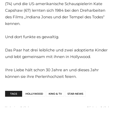
(74) und die US-amerikanische Schauspielerin Kate
Capshaw (67) lernten sich 1984 bei den Dreharbeiten
des Films „Indiana Jones und der Tempel des Todes“
kennen.
Und dort funkte es gewaltig.
Das Paar hat drei leibliche und zwei adoptierte Kinder
und lebt gemeinsam mit ihnen in Hollywood.
Ihre Liebe hält schon 30 Jahre an und dieses Jahr
können sie ihre Perlenhochzeit feiern.
TAGS
HOLLYWOOD
KINO & TV
STAR-NEWS
Vorheriger Artikel
Nächster Artikel
Farina Opoku bestätigt Liebes-
Fixer Upper: Hauskauf,