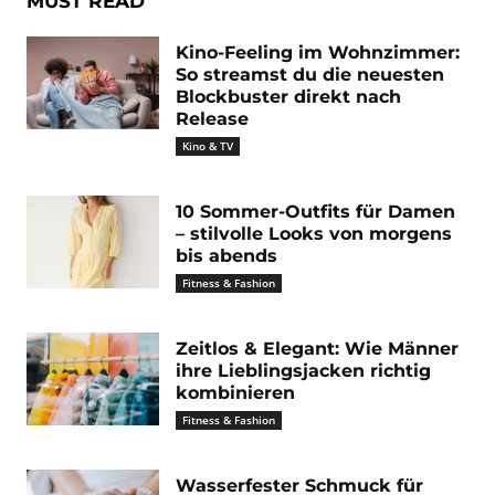
MUST READ
Kino-Feeling im Wohnzimmer:
So streamst du die neuesten
Blockbuster direkt nach
Release
Kino & TV
10 Sommer-Outfits für Damen
– stilvolle Looks von morgens
bis abends
Fitness & Fashion
Zeitlos & Elegant: Wie Männer
ihre Lieblingsjacken richtig
kombinieren
Fitness & Fashion
Wasserfester Schmuck für