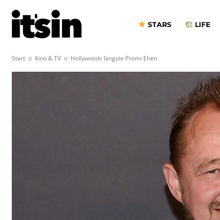
STARS
LIFE
Start
Kino & TV
Hollywoods längste Promi-Ehen