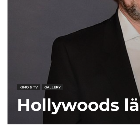
KINO & TV
GALLERY
Hollywoods l