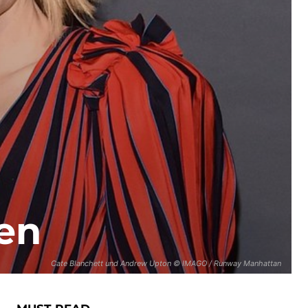
en
Cate Blanchett und Andrew Upton © IMAGO / Runway Manhattan