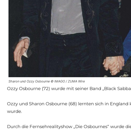
Sharon und Ozzy Osbourne © IMAGO / ZUMA Wire
Ozzy Osbourne (72) wurde mit seiner Band „Black Sabba
Ozzy und Sharon Osbourne (68) lernten sich in England
wurde.
Durch die Fernsehrealityshow „Die Osbournes“ wurde di