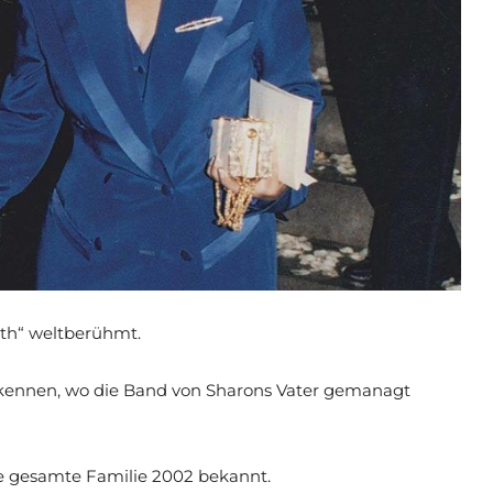
th“ weltberühmt.
 kennen, wo die Band von Sharons Vater gemanagt
e gesamte Familie 2002 bekannt.