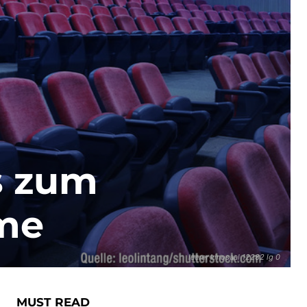
es zum
me
leerer kinosaal 12282 lg 0
MUST READ