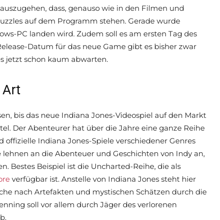
 auszugehen, dass, genauso wie in den Filmen und
d Puzzles auf dem Programm stehen. Gerade wurde
ows-PC landen wird. Zudem soll es am ersten Tag des
 Release-Datum für das neue Game gibt es bisher zwar
es jetzt schon kaum abwarten.
 Art
n, bis das neue Indiana Jones-Videospiel auf den Markt
itel. Der Abenteurer hat über die Jahre eine ganze Reihe
d offizielle Indiana Jones-Spiele verschiedener Genres
ele lehnen an die Abenteuer und Geschichten von Indy an,
. Bestes Beispiel ist die Uncharted-Reihe, die als
ore
verfügbar ist. Anstelle von Indiana Jones steht hier
uche nach Artefakten und mystischen Schätzen durch die
Henning soll vor allem durch Jäger des verlorenen
b.