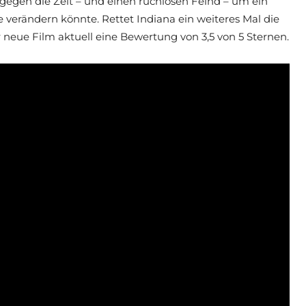
egen die Zeit – und einen ruchlosen Feind – um ein
e verändern könnte. Rettet Indiana ein weiteres Mal die
 neue Film aktuell eine Bewertung von 3,5 von 5 Sternen.