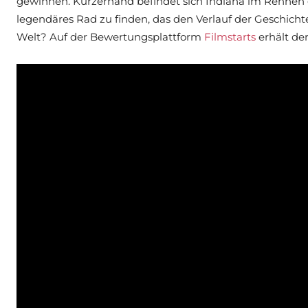
gewinnen. Kurzerhand befindet sich Indiana im Rennen g
legendäres Rad zu finden, das den Verlauf der Geschicht
Welt? Auf der Bewertungsplattform
Filmstarts
erhält der