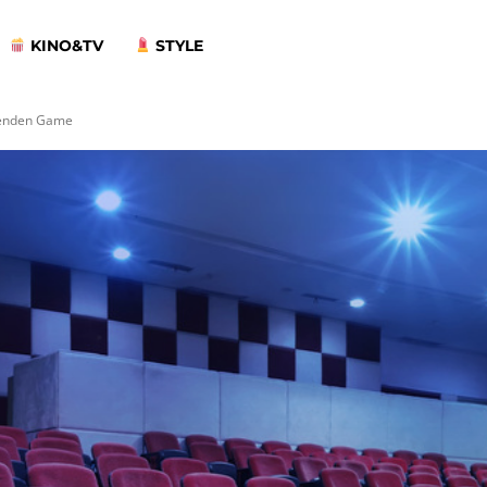
KINO&TV
STYLE
ehenden Game