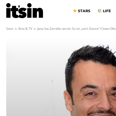
STARS
LIFE
Start
Kino & TV
Jana Ina Zarrella verrät: So ist „Let’s Dance“-Clown Oliv