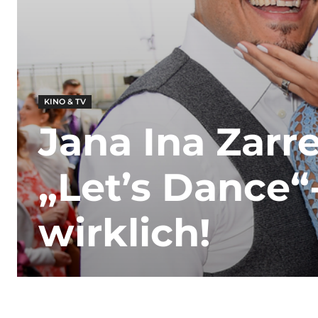
KINO & TV
Jana Ina Zarrel
„Let’s Dance“
wirklich!