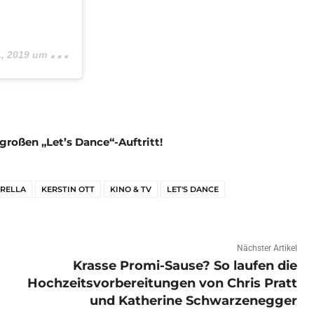
2019 um 1:11 PDT
 großen „Let’s Dance“-Auftritt!
RRELLA
KERSTIN OTT
KINO & TV
LET'S DANCE
Nächster Artikel
Krasse Promi-Sause? So laufen die
Hochzeitsvorbereitungen von Chris Pratt
und Katherine Schwarzenegger