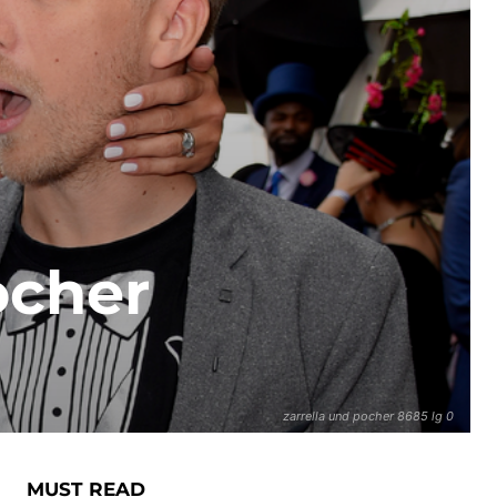
ocher
zarrella und pocher 8685 lg 0
MUST READ