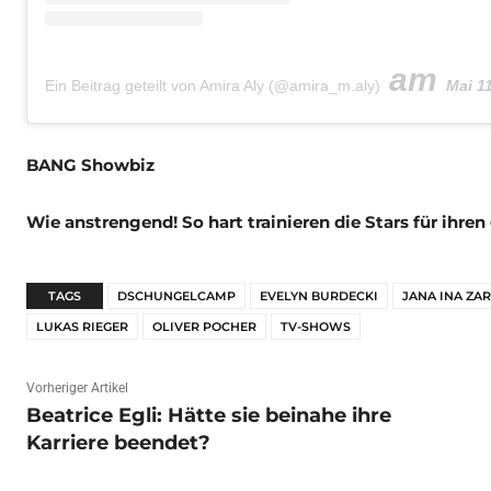
am
Ein Beitrag geteilt von Amira Aly (@amira_m.aly)
Mai 11, 
BANG Showbiz
Wie anstrengend! So hart trainieren die Stars für ihren
TAGS
DSCHUNGELCAMP
EVELYN BURDECKI
JANA INA ZA
LUKAS RIEGER
OLIVER POCHER
TV-SHOWS
Vorheriger Artikel
Beatrice Egli: Hätte sie beinahe ihre
Karriere beendet?