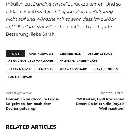
möglich zu
„Dancing on Ice“
zurückzukehren. Und so
erklärte Sarah weiter:
„Ich gebe also die Hoffnung
nicht auf und wünsche mir so sehr, dass ich zurück
auf’s Eis darf.“
Wir wünschen natürlich auch gute
Besserung, liebe Sarah!
TAGS
CASTINGSHOWS
DÉSIRÉE NICK
DETLEF D! SOOST
GERMANY'S NEXT TOPMODEL
JANINA "NINCHEN" KÖTZ
KATARINA WITT
KINO & TV
PIETRO LOMBARDI
SARAH ENGELS
SARINA NOWAK
Vorheriger Artikel
Nächster Artikel
Domenico de Cicco im Luxus:
750 Karten, 1500 Portionen
So geht es ihm nach dem
Essen: So feiern die Royals
Dschungelcamp!
Weihnachten!
RELATED ARTICLES