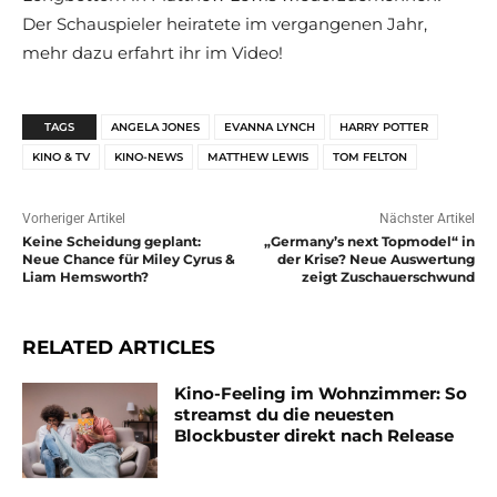
Der Schauspieler heiratete im vergangenen Jahr,
mehr dazu erfahrt ihr im Video!
TAGS
ANGELA JONES
EVANNA LYNCH
HARRY POTTER
KINO & TV
KINO-NEWS
MATTHEW LEWIS
TOM FELTON
Vorheriger Artikel
Nächster Artikel
Keine Scheidung geplant:
„Germany’s next Topmodel“ in
Neue Chance für Miley Cyrus &
der Krise? Neue Auswertung
Liam Hemsworth?
zeigt Zuschauerschwund
RELATED ARTICLES
Kino-Feeling im Wohnzimmer: So
streamst du die neuesten
Blockbuster direkt nach Release