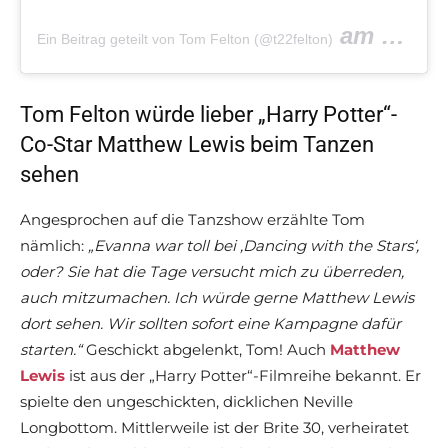
am
Ein Beitrag geteilt von Tom Felton (@t22felton)
Aug 11, 2
Tom Felton würde lieber „Harry Potter“-
Co-Star Matthew Lewis beim Tanzen
sehen
Angesprochen auf die Tanzshow erzählte Tom
nämlich:
„Evanna war toll bei ‚Dancing with the Stars‘,
oder? Sie hat die Tage versucht mich zu überreden,
auch mitzumachen. Ich würde gerne Matthew Lewis
dort sehen. Wir sollten sofort eine Kampagne dafür
starten.“
Geschickt abgelenkt, Tom! Auch
Matthew
Lewis
ist aus der „Harry Potter“-Filmreihe bekannt. Er
spielte den ungeschickten, dicklichen Neville
Longbottom. Mittlerweile ist der Brite 30, verheiratet