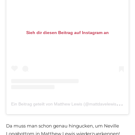
Sieh dir diesen Beitrag auf Instagram an
E
in Beitrag geteilt von Matthew Lewis (@mattdavelewis)
am
J
Da muss man schon genau hingucken, um Neville
Longbottom in Matthew Lewis wiederzuerkennen!