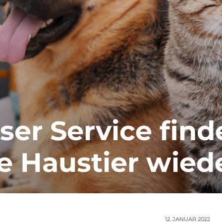
ser Service find
e Haustier wied
12. JANUAR 2022