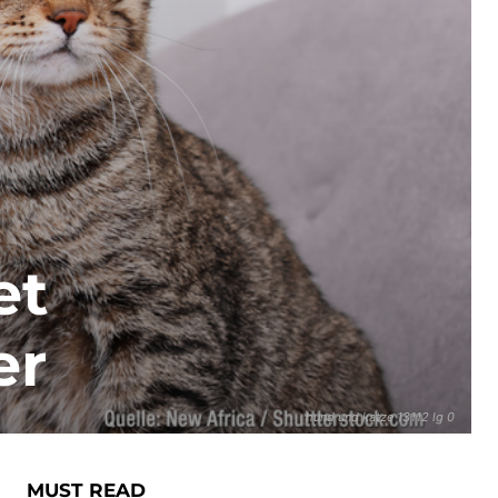
et
er
hund und katze 13112 lg 0
MUST READ