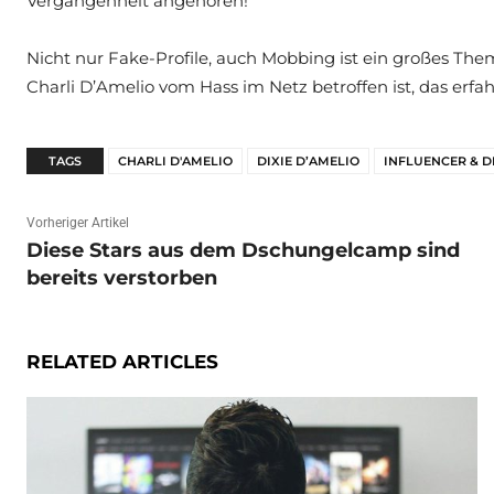
Vergangenheit angehören!
Nicht nur Fake-Profile, auch Mobbing ist ein großes The
Charli D’Amelio vom Hass im Netz betroffen ist, das erfa
TAGS
CHARLI D'AMELIO
DIXIE D’AMELIO
INFLUENCER & D
Vorheriger Artikel
Diese Stars aus dem Dschungelcamp sind
bereits verstorben
RELATED ARTICLES