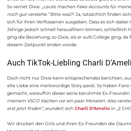
So verriet Dixie:
„Leute machen Fake-Accounts für meinen
noch gut verstehe.“
Bitte was?! Ja, tatsächlich finden si
sich für ihren Verflossenen ausgeben. Dass es sich dabei 
Jährige jedoch schnell herausfiltern können, schließlich
ging die Beziehung, so Dixie, als er aufs College ging, d
diesem Zeitpunkt enden würde.
Auch TikTok-Liebling Charli D’Ameli
Doch nicht nur Dixie kann entsprechendes berichten, auch
alte Liebe eine merkwürdige Story parat. So haben Fans w
gemacht, woraufhin dieser seine berühmte Ex-Freundin k
meinem VSCO löschen vor ein paar Monaten. Also verstehe i
erst jetzt finden“
, wundert sich
Charli D’Amelio
in „2 CHI
Wir drücken den Girls und ihren Ex-Freunden die Daumen