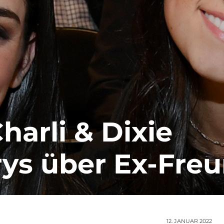
harli & Dixie
rys über Ex-Fre
12. JANUAR 2022