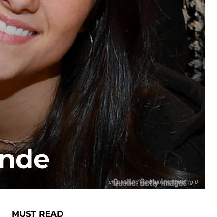
unde
charli und dixie d amelio 15661 lg 0
MUST READ