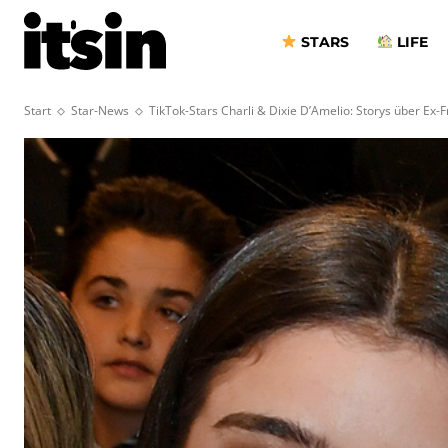
STARS
LIFE
Start
Star-News
TikTok-Stars Charli & Dixie D’Amelio: Storys über Ex-