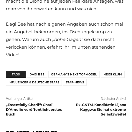
macht die Blondine auf jeden Fall klare Ansagen, was
man von ihr erwarten kann und was nicht.
Dagi Bee hat nach eigenen Angaben auch schon mal
ein Angebot bekommen, ins Dschungelcamp zu
gehen. Warum auch
„hohe Gagen”
sie dazu nicht
verlocken können, erfahrt ihr im unten stehenden
Video!
TAGS
DAGI BEE
GERMANY'S NEXT TOPMODEL
HEIDI KLUM
INFLUENCER & DEUTSCHE STARS
STAR-NEWS
Vorheriger Artikel
Nächster Artikel
„Essentially Charli“: Charli
Ex-GNTM-Kandidatin Lijana
D’Amelio veröffentlicht erstes
Kaggwa: Sie hat extreme
Buch
Selbstzweifel