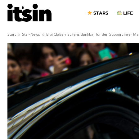
STARS
LIFE
Start
Star-News
Bibi Claßen ist Fans dankbar für den Support ihrer Ma