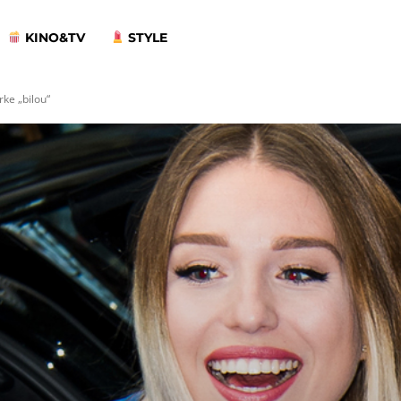
KINO&TV
STYLE
rke „bilou“