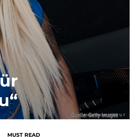
für
u“
bianca classen 14939 lg 0
MUST READ