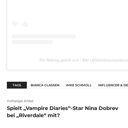
Ein Beitrag geteilt von ! Bibi (@bibisbeautypalace
TAGS
BIANCA CLASSEN
IMKE SCHMOLL
INFLUENCER & D
Vorheriger Artikel
Spielt „Vampire Diaries“-Star Nina Dobrev
bei „Riverdale“ mit?