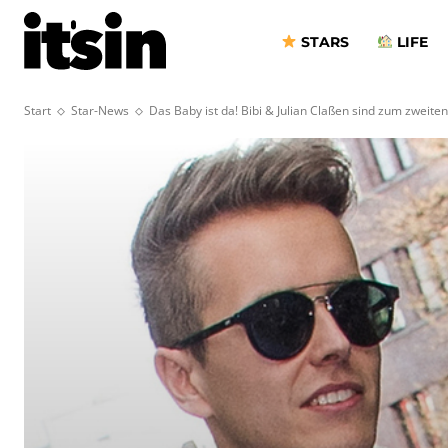
STARS
LIFE
Start
Star-News
Das Baby ist da! Bibi & Julian Claßen sind zum zweiten