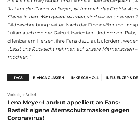
die kleine Emily haben ihre Hände aufeinandergelegt.
„M
Juli auf der Couch zu liegen, ist für mich das Größte. 
Steine in den Weg gelegt wurden, sind wir an unserem
Bildbeschreibung weiter. Nach der Eingewöhnungungsp
Julian auch von der Geburt berichten. Und obwohl Baby E
offenbar am Herzen, ihre Fans dazu aufzufordern, wege
„Lasst uns Rücksicht nehmen auf unsere Mitmenschen – 
möchten.“
TAGS
BIANCA CLASSEN
IMKE SCHMOLL
INFLUENCER & D
Vorheriger Artikel
Lena Meyer-Landrut appelliert an Fans:
Bastelt eigene Atemschutzmasken gegen
Coronavirus!