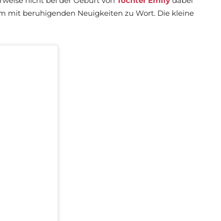
rweise nicht bei der Geburt von
Tochter Emily
dabei
am mit beruhigenden Neuigkeiten zu Wort. Die kleine