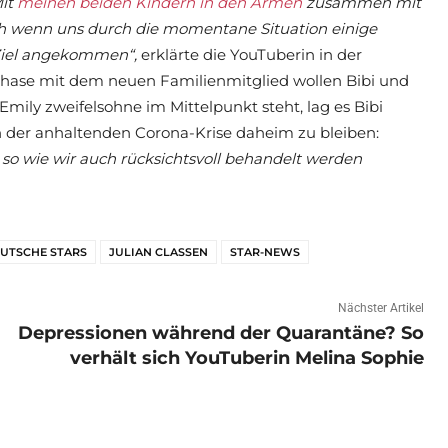
it
meinen beiden Kindern in den Armen
zusammen mit
Auch wenn uns durch die momentane Situation einige
 Ziel angekommen“,
erklärte die YouTuberin in der
hase mit dem neuen Familienmitglied wollen Bibi und
mily zweifelsohne im Mittelpunkt steht, lag es Bibi
n der anhaltenden Corona-Krise daheim zu bleiben:
so wie wir auch rücksichtsvoll behandelt werden
EUTSCHE STARS
JULIAN CLASSEN
STAR-NEWS
Nächster Artikel
Depressionen während der Quarantäne? So
verhält sich YouTuberin Melina Sophie