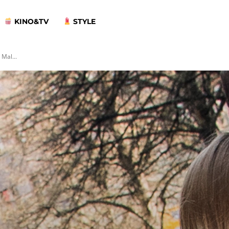
KINO&TV
STYLE
 Mal...