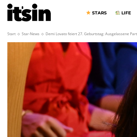
STARS
LIFE
Start
Star-News
Demi Lovato feiert 27. Geburtstag: Ausgelassene Par