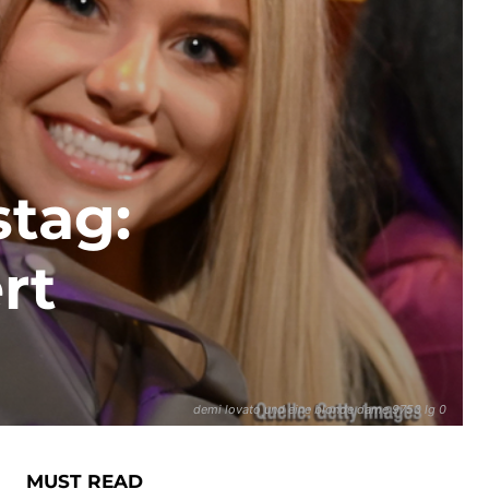
stag:
rt
demi lovato und eine blonde dame 9753 lg 0
MUST READ