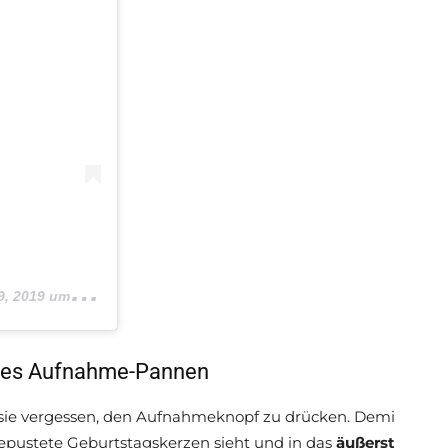
019 um 5:52 PDT
b es Aufnahme-Pannen
s sie vergessen, den Aufnahmeknopf zu drücken. Demi
epustete Geburtstagskerzen sieht und in das
äußerst