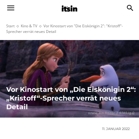
Start
Kino & TV
Vor Kinostart von "Die Eiskönigin 2": "Kristoff"-
Sprecher verrät neues Detail
Vor Kinostart von „Die Eiskönigin 2“:
„Kristoff“-Sprecher verrät neues
Detail
szene aus frozen 2 9749 lg 0
11. JANUAR 2022