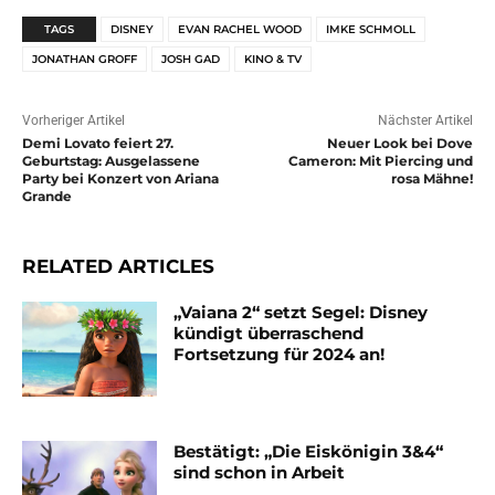
TAGS
DISNEY
EVAN RACHEL WOOD
IMKE SCHMOLL
JONATHAN GROFF
JOSH GAD
KINO & TV
Vorheriger Artikel
Nächster Artikel
Demi Lovato feiert 27.
Neuer Look bei Dove
Geburtstag: Ausgelassene
Cameron: Mit Piercing und
Party bei Konzert von Ariana
rosa Mähne!
Grande
RELATED ARTICLES
„Vaiana 2“ setzt Segel: Disney
kündigt überraschend
Fortsetzung für 2024 an!
Bestätigt: „Die Eiskönigin 3&4“
sind schon in Arbeit