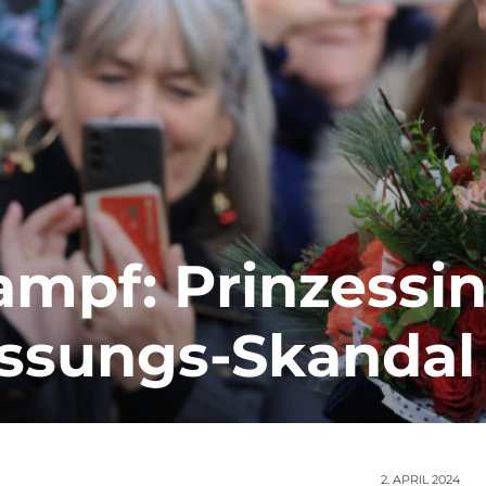
mpf: Prinzessin
essungs-Skandal
2. APRIL 2024