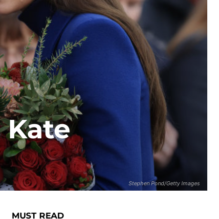
 Kate
Stephen Pond/Getty Images
MUST READ