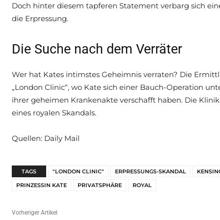
Doch hinter diesem tapferen Statement verbarg sich ei
die Erpressung.
Die Suche nach dem Verräter
Wer hat Kates intimstes Geheimnis verraten? Die Ermittl
„London Clinic“, wo Kate sich einer Bauch-Operation unt
ihrer geheimen Krankenakte verschafft haben. Die Klinik,
eines royalen Skandals.
Quellen: Daily Mail
TAGS
"LONDON CLINIC"
ERPRESSUNGS-SKANDAL
KENSIN
PRINZESSIN KATE
PRIVATSPHÄRE
ROYAL
Vorheriger Artikel