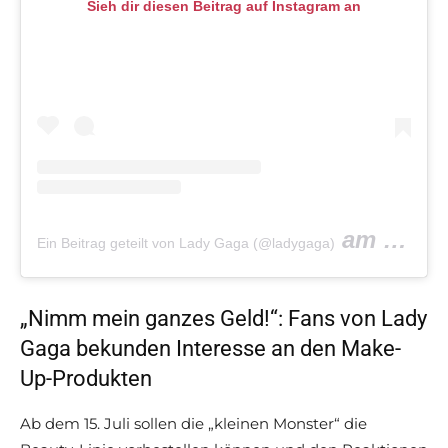
Sieh dir diesen Beitrag auf Instagram an
am
Ein Beitrag geteilt von Lady Gaga (@ladygaga)
Jul 9, 20
„Nimm mein ganzes Geld!“: Fans von Lady
Gaga bekunden Interesse an den Make-
Up-Produkten
Ab dem 15. Juli sollen die „kleinen Monster“ die