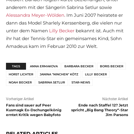
anderem mit der Sängerin Sabrina Setlur sowie
Alessandra Meyer-Wölden
. Im Juni 2007 heiratete er
dann das Model Sharlely Kerssenberg, die vielen nur
unter dem Namen
Lilly Becker
bekannt ist. Auch mit
ihr hat der Tennis-Star ein gemeinsames Kind, Sohn
Amadeus kam im Februar 2010 zur Welt.
TAGS
ANNA ERMAKOVA
BARBARA BECKER
BORIS BECKER
HORST LICHTER
JANINA "NINCHEN" KÖTZ
LILLY BECKER
NOAH BECKER
SABRINA SETLUR
STAR-NEWS
Vorheriger Artikel
Nächster Artikel
Fans sind sauer auf Peer
Ende nach Staffel 12? Jetzt
Kusmagk Ex-Dschungelkönig
spricht „Big Bang Theory“-Star
erntet Kritik wegen Babyfoto
Jim Parsons
RELATED ARTICLES