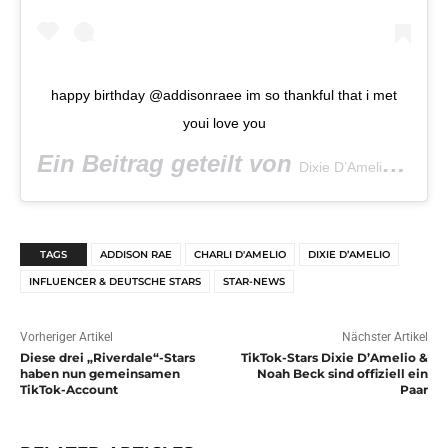
happy birthday @addisonraee im so thankful that i met
youi love you
Ein Beitrag geteilt von
(@di
Dixie D’Amelio
TAGS
ADDISON RAE
CHARLI D'AMELIO
DIXIE D’AMELIO
INFLUENCER & DEUTSCHE STARS
STAR-NEWS
Vorheriger Artikel
Nächster Artikel
Diese drei „Riverdale“-Stars
TikTok-Stars Dixie D’Amelio &
haben nun gemeinsamen
Noah Beck sind offiziell ein
TikTok-Account
Paar