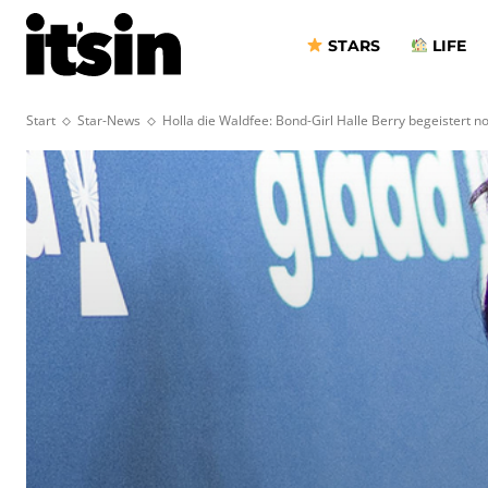
STARS
LIFE
Start
Star-News
Holla die Waldfee: Bond-Girl Halle Berry begeistert 