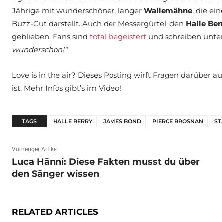
Jährige mit wunderschöner, langer
Wallemähne
, die e
Buzz-Cut darstellt. Auch der Messergürtel, den
Halle Ber
geblieben. Fans sind
total begeistert
und schreiben unter
wunderschön!“
Love is in the air? Dieses Posting wirft Fragen darüber auf
ist. Mehr Infos gibt’s im Video!
TAGS
HALLE BERRY
JAMES BOND
PIERCE BROSNAN
ST
Vorheriger Artikel
Luca Hänni: Diese Fakten musst du über
den Sänger wissen
RELATED ARTICLES