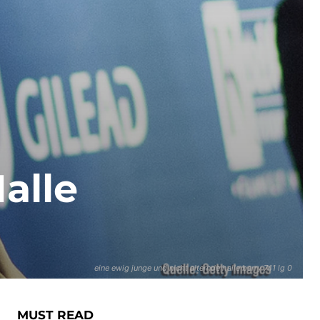
alle
eine ewig junge und nicht alternde halle berry 741 lg 0
MUST READ