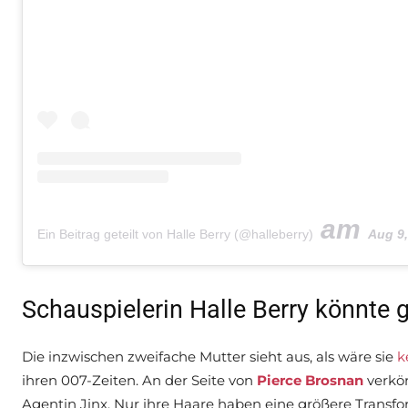
am
Ein Beitrag geteilt von Halle Berry (@halleberry)
Aug 9, 20
Schauspielerin Halle Berry könnte g
Die inzwischen zweifache Mutter sieht aus, als wäre sie
k
ihren 007-Zeiten. An der Seite von
Pierce Brosnan
verkör
Agentin Jinx. Nur ihre Haare haben eine größere Transfor