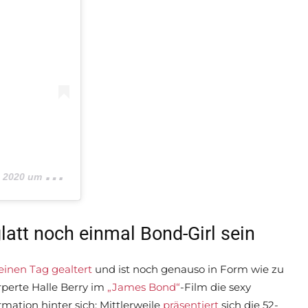
20 um 3:07 PDT
latt noch einmal Bond-Girl sein
einen Tag gealtert
und ist noch genauso in Form wie zu
perte Halle Berry im
„James Bond“
-Film die sexy
mation hinter sich: Mittlerweile
präsentiert
sich die 52-