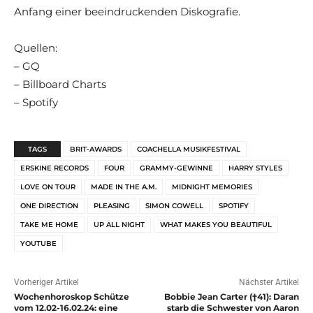
Anfang einer beeindruckenden Diskografie.
Quellen:
– GQ
– Billboard Charts
– Spotify
TAGS
BRIT-AWARDS
COACHELLA MUSIKFESTIVAL
ERSKINE RECORDS
FOUR
GRAMMY-GEWINNE
HARRY STYLES
LOVE ON TOUR
MADE IN THE A.M.
MIDNIGHT MEMORIES
ONE DIRECTION
PLEASING
SIMON COWELL
SPOTIFY
TAKE ME HOME
UP ALL NIGHT
WHAT MAKES YOU BEAUTIFUL
YOUTUBE
Vorheriger Artikel
Nächster Artikel
Wochenhoroskop Schütze
Bobbie Jean Carter (†41): Daran
vom 12.02-16.02.24: eine
starb die Schwester von Aaron