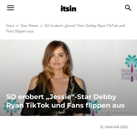
Start
Star-News
SO erobert „Jessie“-Star Debby Ryan TikTok und
Fans flippen aus
SO erobert „Jessie“-Star Debby
Ryan TikTok und Fans flippen aus
debby ryan 13750 lg 0
12. JANUAR 2022