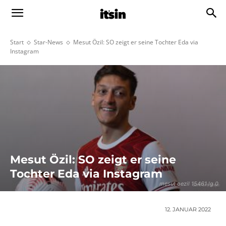
Start
Star-News
Mesut Özil: SO zeigt er seine Tochter Eda via
Instagram
Mesut Özil: SO zeigt er seine
Tochter Eda via Instagram
mesut oezil 15461 lg 0
12. JANUAR 2022