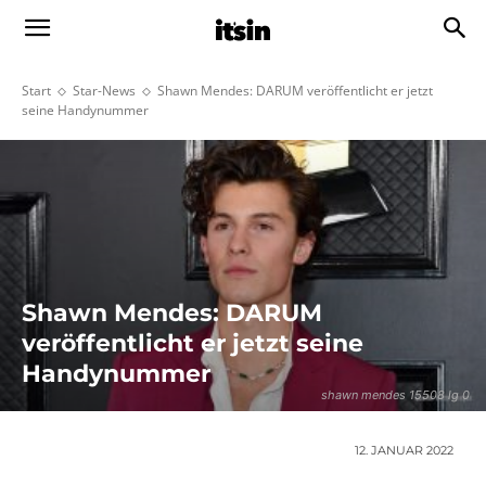
Start
Star-News
Shawn Mendes: DARUM veröffentlicht er jetzt
seine Handynummer
Shawn Mendes: DARUM
veröffentlicht er jetzt seine
Handynummer
shawn mendes 15508 lg 0
12. JANUAR 2022