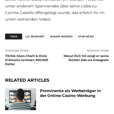
unter anderem Spannendes über seine Liebe zu
Camila Cabello offengelegt wurde, das erfahrt ihr im
unten stehenden Video!
TAGS
LILI REINHART
SHAWN MENDES
STAR-NEWS
Vorheriger Artikel
Nächster Artikel
TikTok-Stars Charli & Dixie
Mesut Özil: SO zeigt er seine
D’Amelio verlosen 300.000
Tochter Eda via Instagram
Dollar
RELATED ARTICLES
Prominente als Werbeträger in
der Online-Casino-Werbung