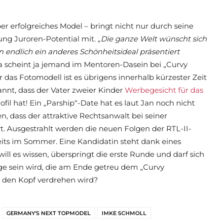
er erfolgreiches Model – bringt nicht nur durch seine
ung Juroren-Potential mit. „
Die ganze Welt wünscht sich
n endlich ein anderes Schönheitsideal präsentiert
a scheint ja jemand im Mentoren-Dasein bei „Curvy
as Fotomodell ist es übrigens innerhalb kürzester Zeit
nnt, dass der Vater zweier Kinder
Werbegesicht für das
ofil hat! Ein „Parship“-Date hat es laut Jan noch nicht
n, dass der attraktive Rechtsanwalt bei seiner
t. Ausgestrahlt werden die neuen Folgen der RTL-II-
its im Sommer. Eine Kandidatin steht dank eines
will es wissen, überspringt die erste Runde und darf sich
ige sein wird, die am Ende getreu dem „Curvy
a den Kopf verdrehen wird?
GERMANY'S NEXT TOPMODEL
IMKE SCHMOLL