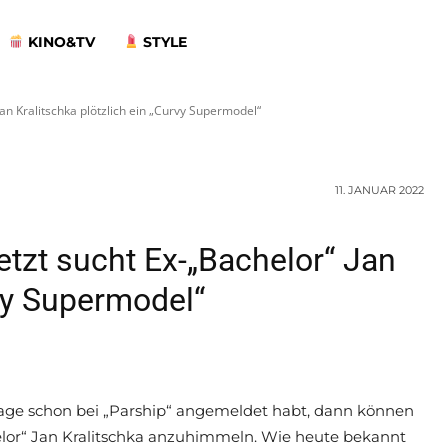
ötzlich ein „Cur
KINO&TV
STYLE
Jan Kralitschka plötzlich ein „Curvy Supermodel“
11. JANUAR 2022
etzt sucht Ex-„Bachelor“ Jan
rvy Supermodel“
Tage schon bei „Parship“ angemeldet habt, dann können
lor“ Jan Kralitschka anzuhimmeln. Wie heute bekannt