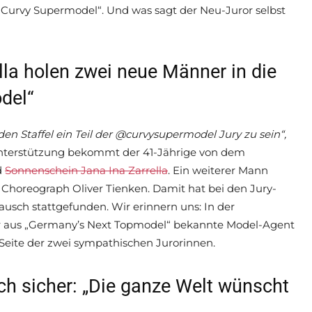
el „Curvy Supermodel“. Und was sagt der Neu-Juror selbst
lla holen zwei neue Männer in die
del“
den Staffel ein Teil der @curvysupermodel Jury zu sein“,
 Unterstützung bekommt der 41-Jährige von dem
d
Sonnenschein Jana Ina Zarrella
. Ein weiterer Mann
horeograph Oliver Tienken. Damit hat bei den Jury-
ausch stattgefunden. Wir erinnern uns: In der
r aus „Germany’s Next Topmodel“ bekannte Model-Agent
eite der zwei sympathischen Jurorinnen.
ich sicher: „Die ganze Welt wünscht