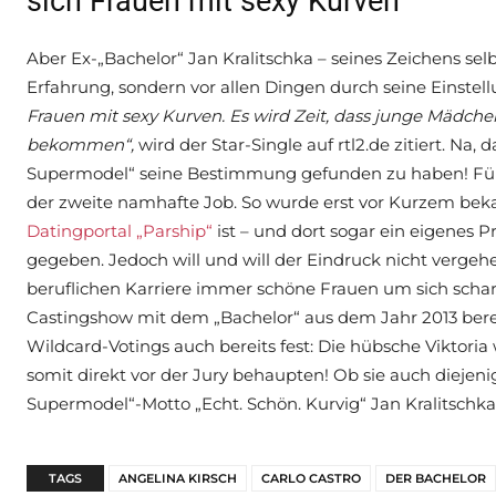
sich Frauen mit sexy Kurven“
Aber Ex-„Bachelor“ Jan Kralitschka – seines Zeichens selb
Erfahrung, sondern vor allen Dingen durch seine Einstell
Frauen mit sexy Kurven. Es wird Zeit, dass junge Mädche
bekommen
“,
wird der Star-Single auf rtl2.de zitiert.
Na, d
Supermodel“ seine Bestimmung gefunden zu haben! Für d
der zweite namhafte Job. So wurde erst vor Kurzem beka
Datingportal „Parship“
ist – und dort sogar ein eigenes Pr
gegeben. Jedoch will und will der Eindruck nicht vergehe
beruflichen Karriere immer schöne Frauen um sich schar
Castingshow mit dem „Bachelor“ aus dem Jahr 2013 bere
Wildcard-Votings auch bereits fest: Die hübsche Viktoria 
somit direkt vor der Jury behaupten! Ob sie auch diejen
Supermodel“-Motto „Echt. Schön. Kurvig“ Jan Kralitschk
TAGS
ANGELINA KIRSCH
CARLO CASTRO
DER BACHELOR