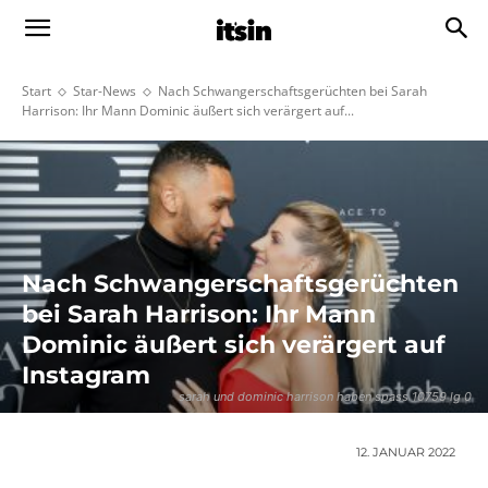
Start
Star-News
Nach Schwangerschaftsgerüchten bei Sarah
Harrison: Ihr Mann Dominic äußert sich verärgert auf...
Nach Schwangerschaftsgerüchten
bei Sarah Harrison: Ihr Mann
Dominic äußert sich verärgert auf
Instagram
sarah und dominic harrison haben spass 10759 lg 0
12. JANUAR 2022