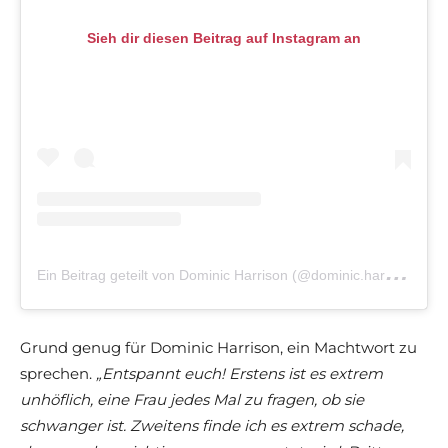
Sieh dir diesen Beitrag auf Instagram an
E
in Beitrag geteilt von Dominic Harrison (@dominic.harrison.official)
Grund genug für Dominic Harrison, ein Machtwort zu
sprechen.
„Entspannt euch! Erstens ist es extrem
unhöflich, eine Frau jedes Mal zu fragen, ob sie
schwanger ist. Zweitens finde ich es extrem schade,