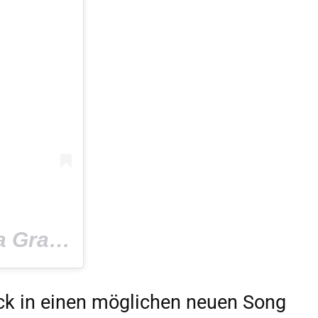
Ein Beitrag geteilt von Ariana Grande (@arianagrande) am
Se
ick in einen möglichen neuen Song