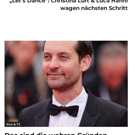
„Let’s Dance“: Christina Luft & Luca Hänni
wagen nächsten Schritt
Kino & TV