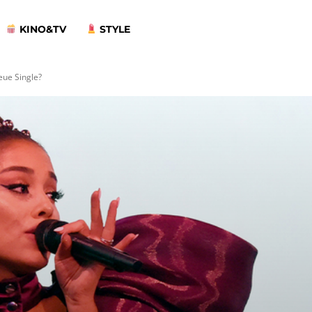
KINO&TV
STYLE
eue Single?