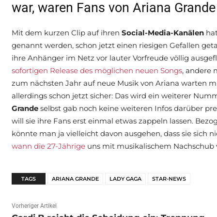
war, waren Fans von Ariana Grand
Mit dem kurzen Clip auf ihren
Social-Media-Kanälen
hat
genannt werden, schon jetzt einen riesigen Gefallen ge
ihre Anhänger im Netz vor lauter Vorfreude völlig ausgef
sofortigen Release des möglichen neuen Songs
, andere 
zum nächsten Jahr auf neue Musik von Ariana warten m
allerdings schon jetzt sicher: Das wird ein weiterer Num
Grande
selbst gab noch keine weiteren Infos darüber prei
will sie ihre Fans erst einmal etwas zappeln lassen. Bez
könnte man ja vielleicht davon ausgehen, dass sie sich nic
wann die 27-Jährige
uns mit musikalischem Nachschub v
TAGS
ARIANA GRANDE
LADY GAGA
STAR-NEWS
Vorheriger Artikel