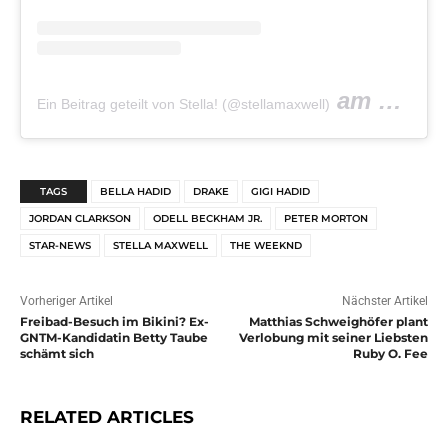
am
Ein Beitrag geteilt von Stella! (@stellamaxwell)
Aug 2, 20
TAGS
BELLA HADID
DRAKE
GIGI HADID
JORDAN CLARKSON
ODELL BECKHAM JR.
PETER MORTON
STAR-NEWS
STELLA MAXWELL
THE WEEKND
Vorheriger Artikel
Nächster Artikel
Freibad-Besuch im Bikini? Ex-
Matthias Schweighöfer plant
GNTM-Kandidatin Betty Taube
Verlobung mit seiner Liebsten
schämt sich
Ruby O. Fee
RELATED ARTICLES