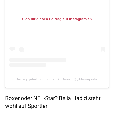
Sieh dir diesen Beitrag auf Instagram an
E
in Beitrag geteilt von Jordan k. Barrett (@iblamejordan)
am
Boxer oder NFL-Star? Bella Hadid steht
wohl auf Sportler