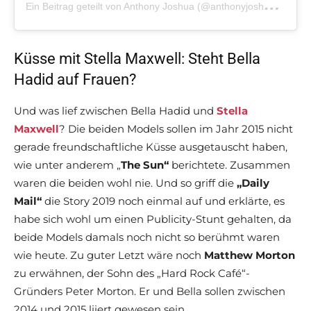
E
in Beitrag geteilt von Anthony Joshua (@anthonyjoshua)
a
Küsse mit Stella Maxwell: Steht Bella
Hadid auf Frauen?
Und was lief zwischen Bella Hadid und
Stella
Maxwell
? Die beiden Models sollen im Jahr 2015 nicht
gerade freundschaftliche Küsse ausgetauscht haben,
wie unter anderem „
The Sun“
berichtete. Zusammen
waren die beiden wohl nie. Und so griff die
„Daily
Mail“
die Story 2019 noch einmal auf und erklärte, es
habe sich wohl um einen Publicity-Stunt gehalten, da
beide Models damals noch nicht so berühmt waren
wie heute. Zu guter Letzt wäre noch
Matthew Morton
zu erwähnen, der Sohn des „Hard Rock Café“-
Gründers Peter Morton. Er und Bella sollen zwischen
2014 und 2015 liiert gewesen sein.