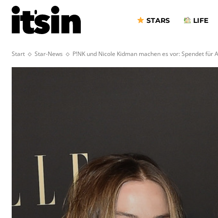
STARS
LIFE
Start
Star-News
P!NK und Nicole Kidman machen es vor: Spendet für A