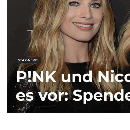
STAR-NEWS
P!NK und Nic
es vor: Spende