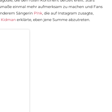
gödie, die den roten Kontinent derzeit ereilt. Stars
 Ausmaße einmal mehr aufmerksam zu machen und Fans
 anderem Sängerin
P!nk
, die auf Instagram zusagte,
e Kidman
erklärte, eben jene Summe abzutreten.