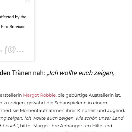
affected by the
 Fire Services
(@nicolekidman) am
n
Jan 4, 2020 um 3:1
t den Tränen nah:
„Ich wollte euch zeigen,
arstellerin
Margot Robbie
, die gebürtige Australierin ist.
n zu zeigen, gewährt die Schauspielerin in einem
sentiert sie Momentaufnahmen ihrer Kindheit und Jugend.
ng zeigen. Ich wollte euch zeigen, wie schön unser Land
cht euch“
, bittet Margot ihre Anhänger um Hilfe und