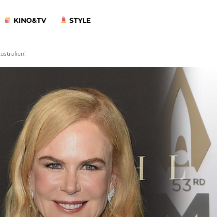
KINO&TV
STYLE
ustralien!