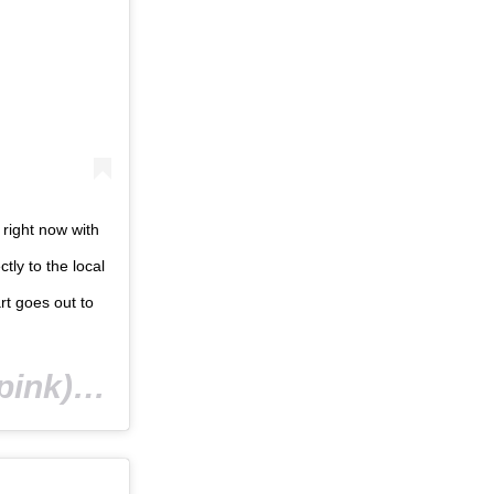
 right now with
tly to the local
art goes out to
nk) am
Jan 3, 2020 um 10:47 PST