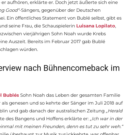
er aufhören, erklärte er. Doch jetzt äußerte sich eine
ing Good“
-Sängers, gegenüber der Deutschen
sei. Ein öffentliches Statement von Bublé selbst, gibt es
nd seine Frau, die Schauspielerin
Luisana Lopilato
,
inzwischen vierjährigen Sohn Noah wurde Krebs
eine Auszeit. Bereits im Februar 2017 gab Bublé
schlagen würden.
nterview nach Bühnencomeback im
l Bublés
Sohn Noah das Leben der gesamten Familie
r als genesen und so kehrte der Sänger im Juli 2018 auf
blin und gab danach der australischen Zeitung
„Herald
te des Bangens und Hoffens erklärte er:
„Ich war in der
 einmal mit meinen Freunden, denn es tut zu sehr weh.“
milie überhaupt zur Musik zurückkehrte, war offenbar