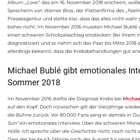
Album
„Love“
, das am 16. November 2018 erscheint, wolle 
Sprecherin von
Warner Bros.
, der Plattenfirma des
„Feel
Presseagentur und stellte klar, dass das alles nicht wahr 
bisher nicht. Im November 2016 mussten Michael Bublé u
einen schweren Schicksalsschlag einstecken: Bei ihrem 
diagnostiziert und so nahm sich das Paar bis Mitte 2018 
allerdings bekannt, dass die Krebsbehandlungen gut an
Michael Bublé gibt emotionales I
Sommer 2018
Im November 2016 stellte die Diagnose Krebs bei
Michae
auf den Kopf. Doch inzwischen gilt der Vierjährige wiede
die Bühne zurück. Vor 80.000 Fans sang er damals in Du
Sun“
ein emotionales Interview. Über die schweren Mona
Hölle. Ich spreche über die Geschichte nicht, noch nicht
Dass der heute 43-Jährige nach der Auszeit für seine Fa