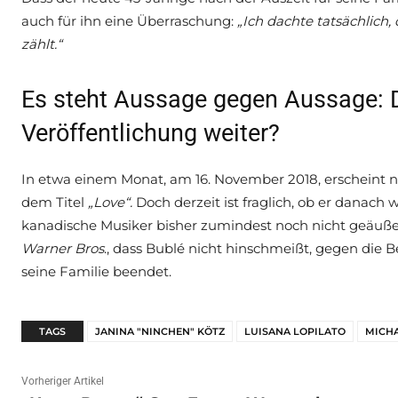
auch für ihn eine Überraschung:
„Ich dachte tatsächlich,
zählt.“
Es steht Aussage gegen Aussage: 
Veröffentlichung weiter?
In etwa einem Monat, am 16. November 2018, erscheint
dem Titel
„Love“.
Doch derzeit ist fraglich, ob er danach
kanadische Musiker bisher zumindest noch nicht geäußert
Warner Bros
., dass Bublé nicht hinschmeißt, gegen die
seine Familie beendet.
TAGS
JANINA "NINCHEN" KÖTZ
LUISANA LOPILATO
MICHA
Vorheriger Artikel