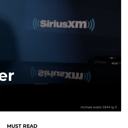
er
michael buble 2844 lg 0
MUST READ