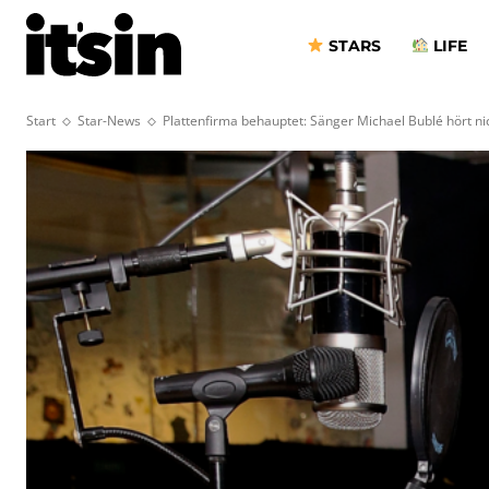
STARS
LIFE
Start
Star-News
Plattenfirma behauptet: Sänger Michael Bublé hört ni