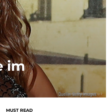
e im
sarah lombardi 11827 lg 0
MUST READ