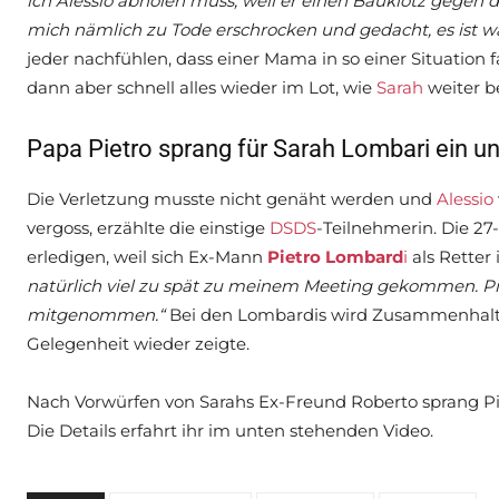
ich Alessio abholen muss, weil er einen Bauklotz gegen 
mich nämlich zu Tode erschrocken und gedacht, es ist w
jeder nachfühlen, dass einer Mama in so einer Situation
dann aber schnell alles wieder im Lot, wie
Sarah
weiter be
Papa Pietro sprang für Sarah Lombari ein un
Die Verletzung musste nicht genäht werden und
Alessio
vergoss, erzählte die einstige
DSDS
-Teilnehmerin. Die 2
erledigen, weil sich Ex-Mann
Pietro Lombard
i
als Retter 
natürlich viel zu spät zu meinem Meeting gekommen. Pi
mitgenommen.“
Bei den Lombardis wird Zusammenhalt e
Gelegenheit wieder zeigte.
Nach Vorwürfen von Sarahs Ex-Freund Roberto sprang Pie
Die Details erfahrt ihr im unten stehenden Video.