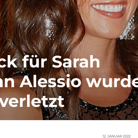
ck für Sarah
hn Alessio wurd
verletzt
12. JANUAR 2022