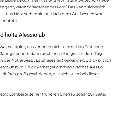
die Lippe bekommen hat und wohl stark blutet. Ich habe
as ganz, ganz Schlimmes passiert.“
Das kann sicherlich
 fast das Herz stehenbleibt! Nach dem Arztbesuch war
richtete.
d holte Alessio ab
war so tapfer, dass er noch nicht einmal ein Tränchen
7-Jährige konnte dann auch noch Einiges an dem Tag
in der Not erwies:
„Es ist alles gut gegangen. Dann bin ich
etro ist zum Glück vorbeigekommen und hat Alessio
infach groß geschrieben, wie sich auch bei dieser
tro Lombardi seiner früheren Ehefrau sogar zur Seite.