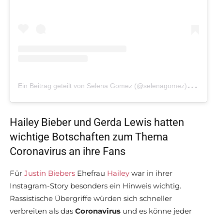
E
in Beitrag geteilt von Selena Gomez (@selenagomez)
am
F
Hailey Bieber und Gerda Lewis hatten
wichtige Botschaften zum Thema
Coronavirus an ihre Fans
Für
Justin Biebers
Ehefrau
Hailey
war in ihrer
Instagram-Story besonders ein Hinweis wichtig.
Rassistische Übergriffe würden sich schneller
verbreiten als das
Coronavirus
und es könne jeder