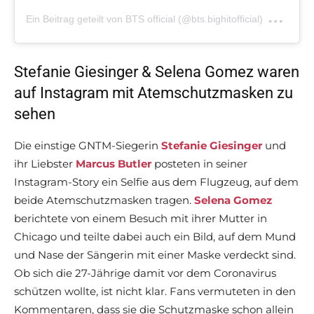
am
Ein Beitrag geteilt von BTS official (@bts.bighitofficial)
Feb
Stefanie Giesinger & Selena Gomez waren
auf Instagram mit Atemschutzmasken zu
sehen
Die einstige GNTM-Siegerin
Stefanie Giesinger
und
ihr Liebster
Marcus Butler
posteten in seiner
Instagram-Story ein Selfie aus dem Flugzeug, auf dem
beide Atemschutzmasken tragen.
Selena Gomez
berichtete von einem Besuch mit ihrer Mutter in
Chicago und teilte dabei auch ein Bild, auf dem Mund
und Nase der Sängerin mit einer Maske verdeckt sind.
Ob sich die 27-Jährige damit vor dem Coronavirus
schützen wollte, ist nicht klar. Fans vermuteten in den
Kommentaren, dass sie die Schutzmaske schon allein