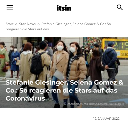
Start
Star-News
Stefanie Giesinger, Selena Gomez & Co.: So
reagieren die Stars auf das...
Stefanie Giesinger, Selena Gomez &
Co.: So reagieren die Stars auf das
Coronavirus
menschen mit mundschutz 11820 lg 0
12. JANUAR 2022