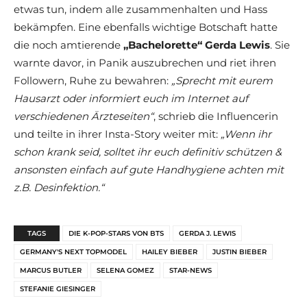
etwas tun, indem alle zusammenhalten und Hass
bekämpfen. Eine ebenfalls wichtige Botschaft hatte
die noch amtierende
„Bachelorette“ Gerda Lewis
. Sie
warnte davor, in Panik auszubrechen und riet ihren
Followern, Ruhe zu bewahren:
„Sprecht mit eurem
Hausarzt oder informiert euch im Internet auf
verschiedenen Ärzteseiten“
, schrieb die Influencerin
und teilte in ihrer Insta-Story weiter mit:
„Wenn ihr
schon krank seid, solltet ihr euch definitiv schützen &
ansonsten einfach auf gute Handhygiene achten mit
z.B. Desinfektion.“
TAGS
DIE K-POP-STARS VON BTS
GERDA J. LEWIS
GERMANY'S NEXT TOPMODEL
HAILEY BIEBER
JUSTIN BIEBER
MARCUS BUTLER
SELENA GOMEZ
STAR-NEWS
STEFANIE GIESINGER