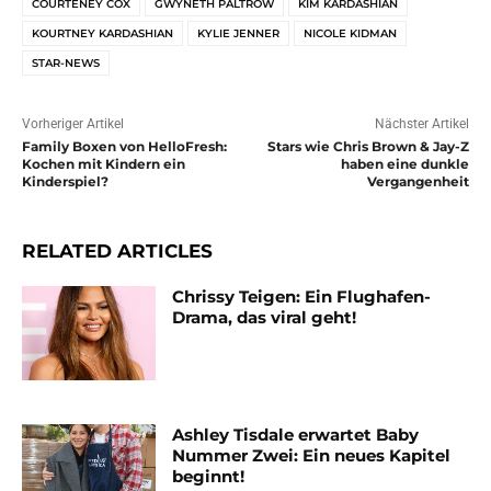
COURTENEY COX
GWYNETH PALTROW
KIM KARDASHIAN
KOURTNEY KARDASHIAN
KYLIE JENNER
NICOLE KIDMAN
STAR-NEWS
Vorheriger Artikel
Nächster Artikel
Family Boxen von HelloFresh:
Stars wie Chris Brown & Jay-Z
Kochen mit Kindern ein
haben eine dunkle
Kinderspiel?
Vergangenheit
RELATED ARTICLES
Chrissy Teigen: Ein Flughafen-
Drama, das viral geht!
Ashley Tisdale erwartet Baby
Nummer Zwei: Ein neues Kapitel
beginnt!