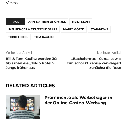
Video!
TAGS
ANN-KATHRIN BRÖMMEL
HEIDI KLUM
INFLUENCER & DEUTSCHE STARS
MARIO GÖTZE
STAR-NEWS
TOKIO HOTEL
TOM KAULITZ
Vorheriger Artikel
Nächster Artikel
Bill & Tom Kaulitz werden 30:
„Bachelorette“ Gerda Lewis:
SO sahen die „Tokio Hotel“-
Tim schockt Fans & verweigert
Jungs früher aus
zunächst die Rose
RELATED ARTICLES
Prominente als Werbeträger in
der Online-Casino-Werbung