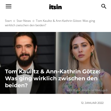
Start
Star-News
Tom Kaulitz & Ann-Kathrin Götze: Was ging
wirklich zwischen den beiden?
Tom Kaulitz & Ann-Kathrin Götze:
Was ging wirklich zwischen den
beiden?
kaulitz und broemmel 9841 lg 0
12. JANUAR 2022