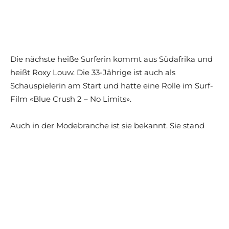
Die nächste heiße Surferin kommt aus Südafrika und
heißt Roxy Louw. Die 33-Jährige ist auch als
Schauspielerin am Start und hatte eine Rolle im Surf-
Film «Blue Crush 2 – No Limits».
Auch in der Modebranche ist sie bekannt. Sie stand
bereits unter anderem für die Sports Illustrated,
Renault und Vodacom vor der Kamera.
Sie ist nicht die einzige Sportskanone in der Familie,
denn ihr Vater ist die Rugby-Legende Rob Louw.
TAGS
ATTRAKTIVE ATHLETINNEN
ATTRAKTIVE FRAUEN