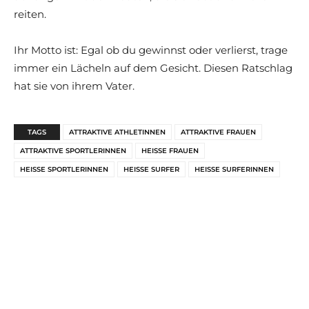
reiten.
Ihr Motto ist: Egal ob du gewinnst oder verlierst, trage
immer ein Lächeln auf dem Gesicht. Diesen Ratschlag
hat sie von ihrem Vater.
TAGS
ATTRAKTIVE ATHLETINNEN
ATTRAKTIVE FRAUEN
ATTRAKTIVE SPORTLERINNEN
HEISSE FRAUEN
HEISSE SPORTLERINNEN
HEISSE SURFER
HEISSE SURFERINNEN
SEXY SPORTLERINNEN
Nächster Artikel
Schock-Nachricht bei „Bares
für Rares“: Sven
Deutschmanek fällt a
MUST READ