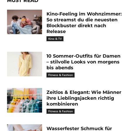
MUST READ
Kino-Feeling im Wohnzimmer:
So streamst du die neuesten
Blockbuster direkt nach
Release
Kino & TV
10 Sommer-Outfits für Damen
– stilvolle Looks von morgens
bis abends
Fitness & Fashion
Zeitlos & Elegant: Wie Männer
ihre Lieblingsjacken richtig
kombinieren
Fitness & Fashion
Wasserfester Schmuck für