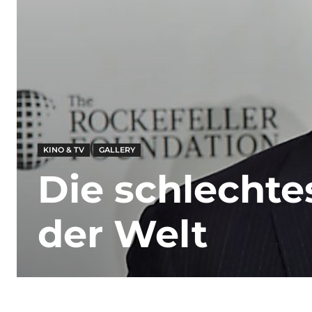
KINO & TV
GALLERY
Die schlechte
der Welt