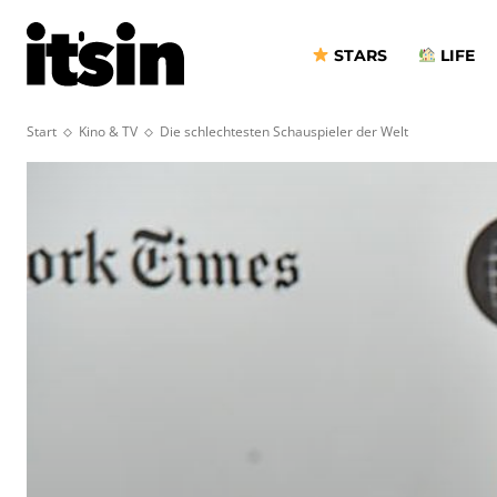
STARS
LIFE
Start
Kino & TV
Die schlechtesten Schauspieler der Welt