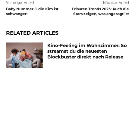
Vorheriger Artikel
Nächster Artikel
Baby Nummer 5: die.Kim ist
Frisuren Trends 2023: Auch die
schwanger!
Stars zeigen, was angesagt ist
RELATED ARTICLES
Kino-Feeling im Wohnzimmer: So
streamst du die neuesten
Blockbuster direkt nach Release
Das sind die wahren Gründen,
wieso wir Tobey Maguire wohl so
schnell nicht mehr vor der
Kamera sehen werden
MUST READ