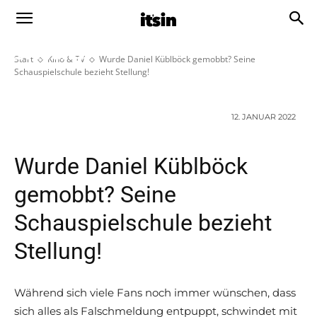
Wurde Daniel Küblböck gemobbt?
Seine Schauspielschule bezieht
Stellung!
Start
Kino & TV
Wurde Daniel Küblböck gemobbt? Seine
Schauspielschule bezieht Stellung!
12. JANUAR 2022
Wurde Daniel Küblböck
gemobbt? Seine
Schauspielschule bezieht
Stellung!
Während sich viele Fans noch immer wünschen, dass
sich alles als Falschmeldung entpuppt, schwindet mit