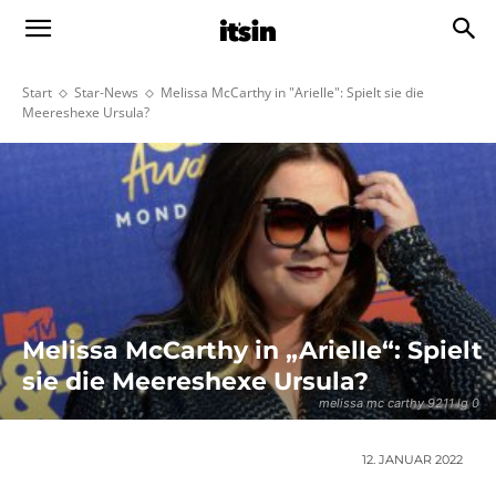
Start
Star-News
Melissa McCarthy in "Arielle": Spielt sie die
Meereshexe Ursula?
Melissa McCarthy in „Arielle“: Spielt
sie die Meereshexe Ursula?
melissa mc carthy 9211 lg 0
12. JANUAR 2022